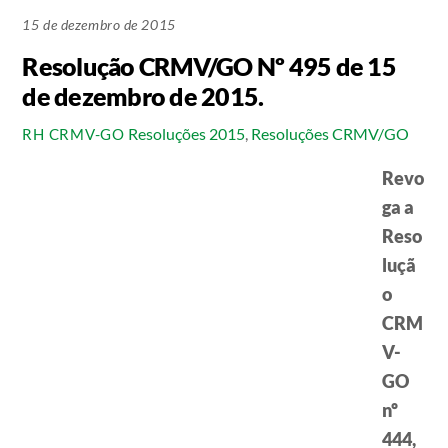
15 de dezembro de 2015
Resolução CRMV/GO Nº 495 de 15
de dezembro de 2015.
Resoluções 2015
,
Resoluções CRMV/GO
RH CRMV-GO
Revo
ga a
Reso
luçã
o
CRM
V-
GO
nº
444,