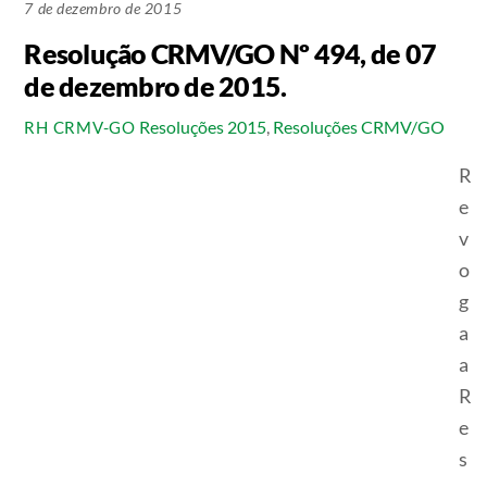
7 de dezembro de 2015
Resolução CRMV/GO Nº 494, de 07
de dezembro de 2015.
Resoluções 2015
,
Resoluções CRMV/GO
RH CRMV-GO
R
e
v
o
g
a
a
R
e
s