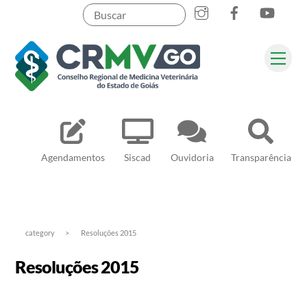
Skip
to
content
Me
Pesquisar
Agendamentos
Siscad
Ouvidoria
Transparência
category
>
Resoluções 2015
Resoluções 2015