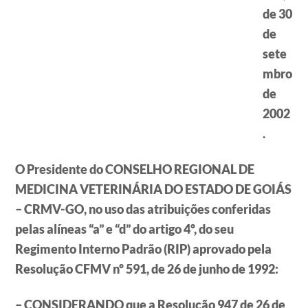
de 30
de
sete
mbro
de
2002
.
O Presidente do CONSELHO REGIONAL DE
MEDICINA VETERINÁRIA DO ESTADO DE GOIÁS
– CRMV-GO, no uso das atribuições conferidas
pelas alíneas “a” e “d” do artigo 4º, do seu
Regimento Interno Padrão (RIP) aprovado pela
Resolução CFMV nº 591, de 26 de junho de 1992:
– CONSIDERANDO que a Resolução 947 de 26 de