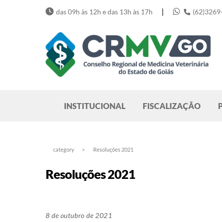
Skip
|
das 09h às 12h e das 13h às 17h
(62)3269
to
content
Pesquisar
INSTITUCIONAL
FISCALIZAÇÃO
category
>
Resoluções 2021
Resoluções 2021
8 de outubro de 2021