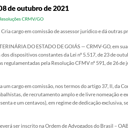
08 de outubro de 2021
Resoluções CRMV/GO
Cria cargo em comissão de assessor jurídico e dá outras p
NÁRIA DO ESTADO DE GOIÁS — CRMV-GO, em sua 1132 
dos dispositivos constantes da Lei nº 5.517, de 23 de outu
 regulamentadas pela Resolução CFMV nº 591, de 26 de jun
a um cargo em comissão, nos termos do artigo 37, Il, da Co
rabalhistas, de recrutamento amplo e de livre nomeação e e
sessenta e um centavos), em regime de dedicação exclusiva, 
deverá ser inscrito na Ordem de Advogados do Brasil – OAB 