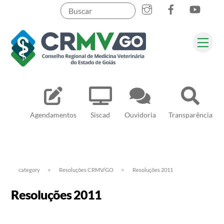
Skip
to
content
Me
Pesquisar
Agendamentos
Siscad
Ouvidoria
Transparência
category
>
Resoluções CRMV/GO
>
Resoluções 2011
Resoluções 2011