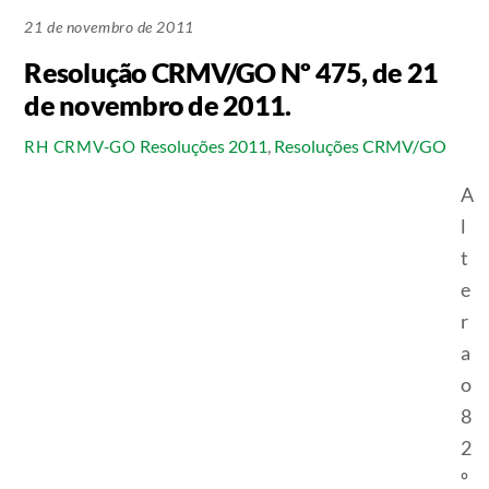
21 de novembro de 2011
Resolução CRMV/GO Nº 475, de 21
de novembro de 2011.
Resoluções 2011
,
Resoluções CRMV/GO
RH CRMV-GO
A
l
t
e
r
a
o
8
2
º