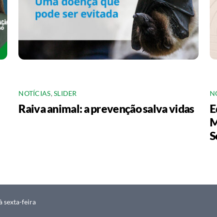
NOTÍCIAS
,
SLIDER
N
Raiva animal: a prevenção salva vidas
E
M
S
 sexta-feira