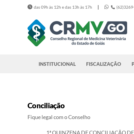
Skip
|
das 09h às 12h e das 13h às 17h
(62)3269
to
content
Pesquisar
INSTITUCIONAL
FISCALIZAÇÃO
Conciliação
Fique legal com o Conselho
1ª QUINZENA DE CONCILIAÇÃO DE D