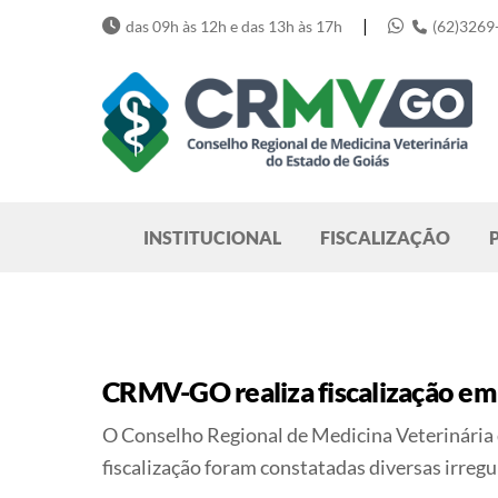
Skip
|
das 09h às 12h e das 13h às 17h
(62)3269
to
content
Pesquisar
INSTITUCIONAL
FISCALIZAÇÃO
CRMV-GO realiza fiscalização em 
O Conselho Regional de Medicina Veterinária d
fiscalização foram constatadas diversas irregu