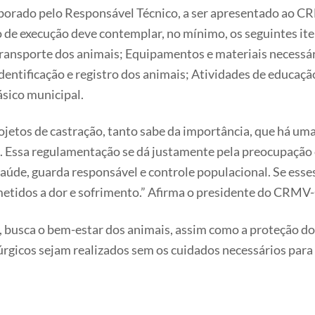
aborado pelo Responsável Técnico, a ser apresentado ao
to de execução deve contemplar, no mínimo, os seguintes it
Transporte dos animais; Equipamentos e materiais necessár
dentificação e registro dos animais; Atividades de educaçã
ásico municipal.
etos de castração, tanto sabe da importância, que há um
 Essa regulamentação se dá justamente pela preocupação 
saúde, guarda responsável e controle populacional. Se ess
etidos a dor e sofrimento.” Afirma o presidente do CRMV-
, busca o bem-estar dos animais, assim como a proteção do
rgicos sejam realizados sem os cuidados necessários para 