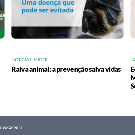
NOTÍCIAS
,
SLIDER
N
Raiva animal: a prevenção salva vidas
E
M
S
 sexta-feira