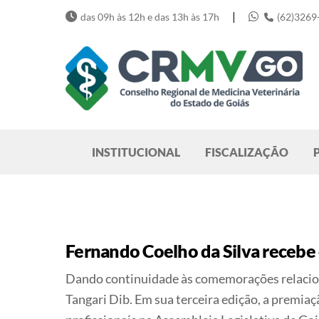
Skip
|
das 09h às 12h e das 13h às 17h
(62)3269
to
content
Pesquisar
INSTITUCIONAL
FISCALIZAÇÃO
Fernando Coelho da Silva recebe 
Dando continuidade às comemorações relacion
Tangari Dib. Em sua terceira edição, a premi