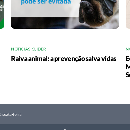
NOTÍCIAS
,
SLIDER
N
Raiva animal: a prevenção salva vidas
E
M
S
 sexta-feira
Back