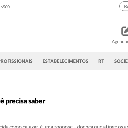
-6500
Agenda
PROFISSIONAIS
ESTABELECIMENTOS
RT
SOCI
ê precisa saber
ida como calazar, é uma zoonose – doença que atinge os a