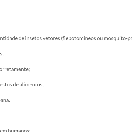
antidade de insetos vetores (flebotomíneos ou mosquito-pa
s;
corretamente;
restos de alimentos;
bana.
a em humanos: