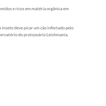
úmidos e ricos em matéria orgânica em
o inseto deve picar um cão infectado pelo
servatório do protozoário Leishmania.