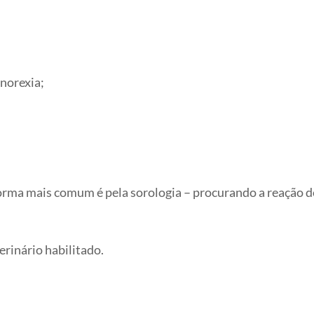
norexia;
forma mais comum é pela sorologia – procurando a reação d
rinário habilitado.