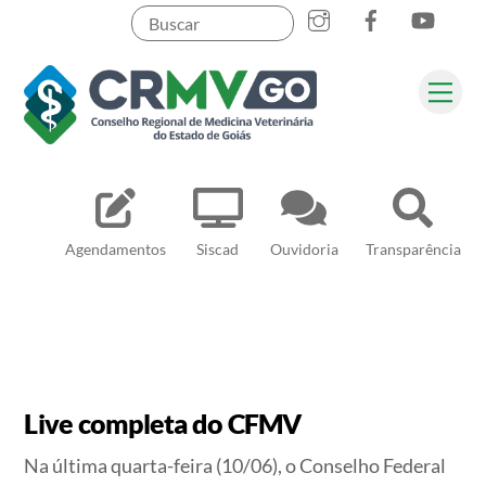
Skip
to
content
Me
Pesquisar
Agendamentos
Siscad
Ouvidoria
Transparência
Live completa do CFMV
Na última quarta-feira (10/06), o Conselho Federal