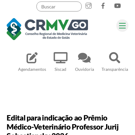
Skip
to
content
Me
Pesquisar
Agendamentos
Siscad
Ouvidoria
Transparência
Edital para indicação ao Prêmio
Médico-Veterinário Professor Jurij