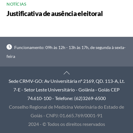
NOTÍCIAS
Justificativa de ausência eleitoral
Funcionamento: 09h às 12h - 13h às 17h, de segunda à sexta-
feira
Back
To
Sede CRMV-GO: Av Universitária nº 2169, QD. 113-A, Lt.
Top
7-E - Setor Leste Universitário - Goiânia - Goiás CEP
74.610-100 - Telefone: (62)3269-6500
Conselho Regional de Medicina Veterinária do Estado de
Goiás - CNPJ: 01.665.769/0001-91
2024 - © Todos os direitos reservados