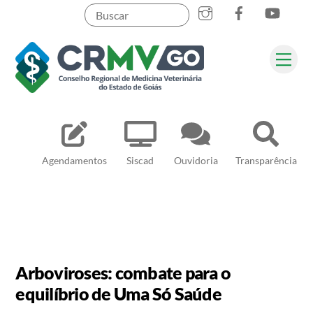
Skip
to
content
Me
Pesquisar
Agendamentos
Siscad
Ouvidoria
Transparência
Arboviroses: combate para o
equilíbrio de Uma Só Saúde