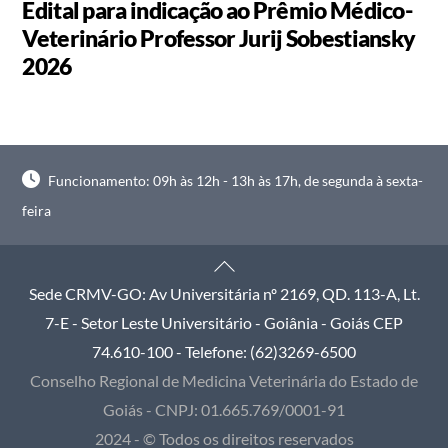
Edital para indicação ao Prêmio Médico-
Veterinário Professor Jurij Sobestiansky
2026
Funcionamento: 09h às 12h - 13h às 17h, de segunda à sexta-
feira
Back
To
Sede CRMV-GO: Av Universitária nº 2169, QD. 113-A, Lt.
Top
7-E - Setor Leste Universitário - Goiânia - Goiás CEP
74.610-100 - Telefone: (62)3269-6500
Conselho Regional de Medicina Veterinária do Estado de
Goiás - CNPJ: 01.665.769/0001-91
2024 - © Todos os direitos reservados