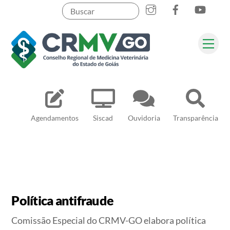
Skip
to
content
Me
Pesquisar
Agendamentos
Siscad
Ouvidoria
Transparência
Política antifraude
Comissão Especial do CRMV-GO elabora política