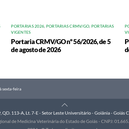
S
PORTARIAS 2026
,
PORTARIAS CRMV/GO
,
PORTARIAS
P
VIGENTES
V
Portaria CRMV/GO nº 56/2026, de 5
P
de agosto de 2026
d
 sexta-feira
Back
To
QD. 113-A, Lt. 7-E - Setor Leste Universitário - Goiânia - Goiás
Top
ional de Medicina Veterinária do Estado de Goiás - CNPJ: 01.66