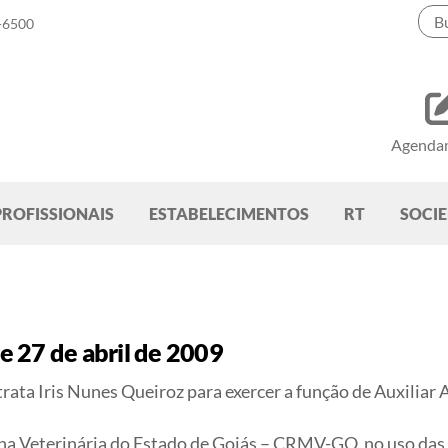
-6500
Agenda
PROFISSIONAIS
ESTABELECIMENTOS
RT
SOCI
 27 de abril de 2009
rata Iris Nunes Queiroz para exercer a função de Auxiliar
a Veterinária do Estado de Goiás – CRMV-GO, no uso das at