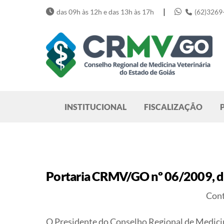
Skip
|
das 09h às 12h e das 13h às 17h
(62)3269
to
content
Pesquisar
INSTITUCIONAL
FISCALIZAÇÃO
Portaria CRMV/GO nº 06/2009, de
Cont
O Presidente do Conselho Regional de Medicin