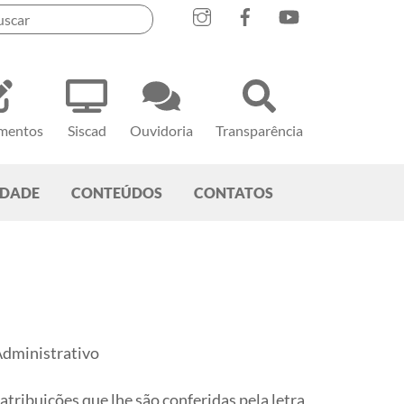
mentos
Siscad
Ouvidoria
Transparência
EDADE
CONTEÚDOS
CONTATOS
 Administrativo
ribuições que lhe são conferidas pela letra