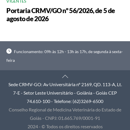
VIGENTES
Portaria CRMV/GO nº 56/2026, de 5 de
agosto de 2026
Funcionamento: 09h às 12h - 13h às 17h, de segunda à sexta-
feira
Back
To
Sede CRMV-GO: Av Universitária nº 2169, QD. 113-A, Lt.
Top
7-E - Setor Leste Universitário - Goiânia - Goiás CEP
74.610-100 - Telefone: (62)3269-6500
Conselho Regional de Medicina Veterinária do Estado de
Goiás - CNPJ: 01.665.769/0001-91
2024 - © Todos os direitos reservados