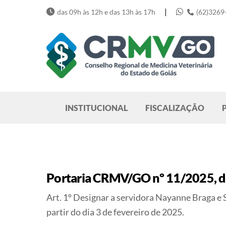
Skip
|
das 09h às 12h e das 13h às 17h
(62)3269
to
content
Pesquisar
INSTITUCIONAL
FISCALIZAÇÃO
Portaria CRMV/GO nº 11/2025, de
Art. 1º Designar a servidora Nayanne Braga 
partir do dia 3 de fevereiro de 2025.