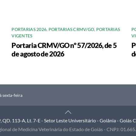
PORTARIAS 2026
,
PORTARIAS CRMV/GO
,
PORTARIAS
P
VIGENTES
V
Portaria CRMV/GO nº 57/2026, de 5
P
de agosto de 2026
d
 sexta-feira
Back
To
QD. 113-A, Lt. 7-E - Setor Leste Universitário - Goiânia - Goiás
Top
ional de Medicina Veterinária do Estado de Goiás - CNPJ: 01.66