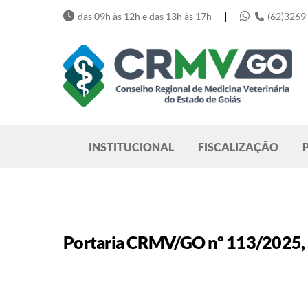
Skip
|
das 09h às 12h e das 13h às 17h
(62)3269
to
content
Pesquisar
INSTITUCIONAL
FISCALIZAÇÃO
Portaria CRMV/GO nº 113/2025, 