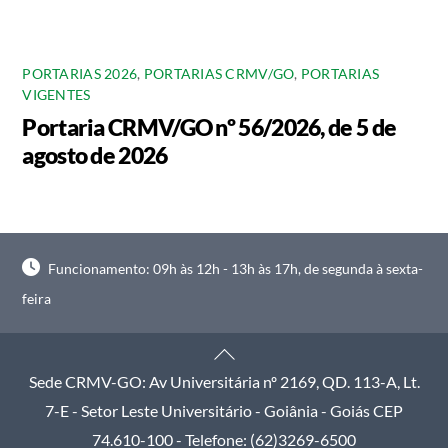
PORTARIAS 2026
,
PORTARIAS CRMV/GO
,
PORTARIAS
VIGENTES
Portaria CRMV/GO nº 56/2026, de 5 de
agosto de 2026
Funcionamento: 09h às 12h - 13h às 17h, de segunda à sexta-
feira
Back
To
Sede CRMV-GO: Av Universitária nº 2169, QD. 113-A, Lt.
Top
7-E - Setor Leste Universitário - Goiânia - Goiás CEP
74.610-100 - Telefone: (62)3269-6500