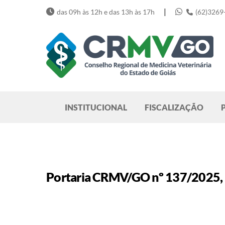
Skip
|
das 09h às 12h e das 13h às 17h
(62)3269
to
content
Pesquisar
INSTITUCIONAL
FISCALIZAÇÃO
Portaria CRMV/GO nº 137/2025, 