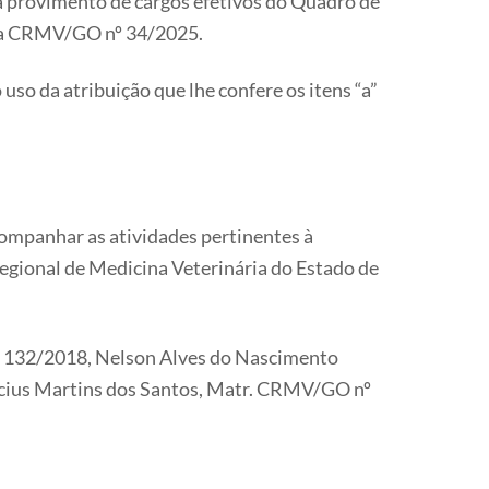
a provimento de cargos efetivos do Quadro de
ria CRMV/GO nº 34/2025.
 uso da atribuição que lhe confere os itens “a”
companhar as atividades pertinentes à
egional de Medicina Veterinária do Estado de
º 132/2018, Nelson Alves do Nascimento
cius Martins dos Santos, Matr. CRMV/GO nº