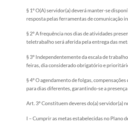
§ 1º O(A) servidor(a) deverá manter-se disponí
resposta pelas ferramentas de comunicação in
§ 2º A frequência nos dias de atividades pres
teletrabalho será aferida pela entrega das me
§ 3º Independentemente da escala de trabalho
feiras, dia considerado obrigatório e prioritár
§ 4º O agendamento de folgas, compensações d
para dias diferentes, garantindo-se a presença 
Art. 3º Constituem deveres do(a) servidor(a) 
I – Cumprir as metas estabelecidas no Plano de