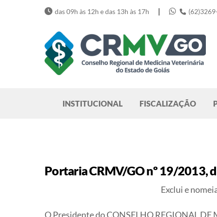
Skip
|
das 09h às 12h e das 13h às 17h
(62)3269
to
content
Pesquisar
INSTITUCIONAL
FISCALIZAÇÃO
Portaria CRMV/GO nº 19/2013, de
Exclui e nome
O Presidente do CONSELHO REGIONAL DE ME