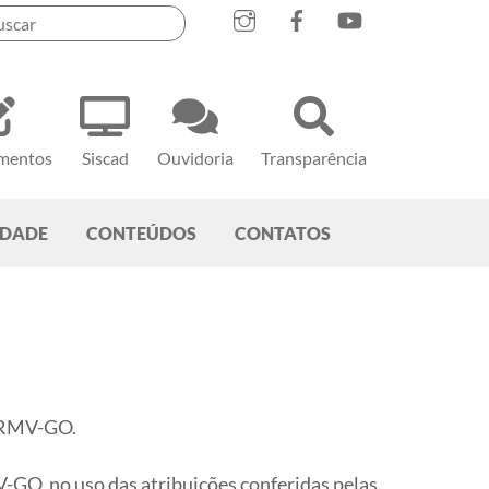
mentos
Siscad
Ouvidoria
Transparência
EDADE
CONTEÚDOS
CONTATOS
 CRMV-GO.
no uso das atribuições conferidas pelas