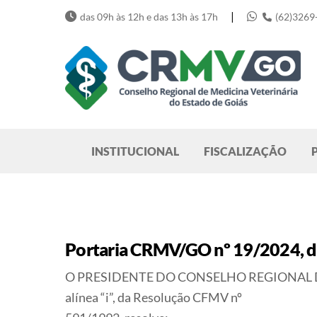
Skip
|
das 09h às 12h e das 13h às 17h
(62)3269
to
content
Pesquisar
INSTITUCIONAL
FISCALIZAÇÃO
Portaria CRMV/GO nº 19/2024, d
O PRESIDENTE DO CONSELHO REGIONAL DE ME
alínea “i”, da Resolução CFMV nº