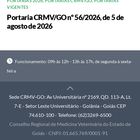
PORTARIAS 2026
,
PORTARIAS CRMV/GO
,
PORTARIAS
VIGENTES
Portaria CRMV/GO nº 56/2026, de 5 de
agosto de 2026
Funcionamento: 09h às 12h - 13h às 17h, de segunda à sexta-
feira
Back
To
Sede CRMV-GO: Av Universitária nº 2169, QD. 113-A, Lt.
Top
7-E - Setor Leste Universitário - Goiânia - Goiás CEP
74.610-100 - Telefone: (62)3269-6500
Conselho Regional de Medicina Veterinária do Estado de
Goiás - CNPJ: 01.665.769/0001-91