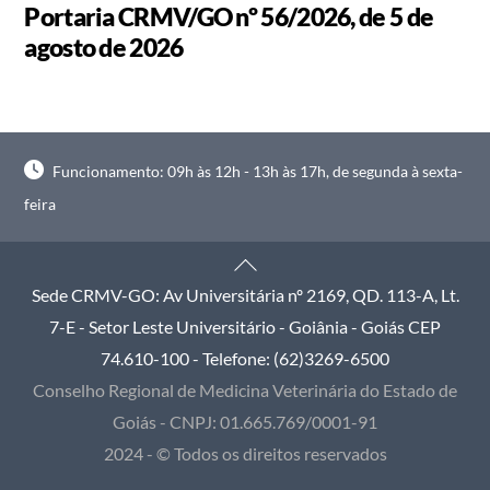
Portaria CRMV/GO nº 56/2026, de 5 de
agosto de 2026
Funcionamento: 09h às 12h - 13h às 17h, de segunda à sexta-
feira
Back
To
Sede CRMV-GO: Av Universitária nº 2169, QD. 113-A, Lt.
Top
7-E - Setor Leste Universitário - Goiânia - Goiás CEP
74.610-100 - Telefone: (62)3269-6500
Conselho Regional de Medicina Veterinária do Estado de
Goiás - CNPJ: 01.665.769/0001-91
2024 - © Todos os direitos reservados