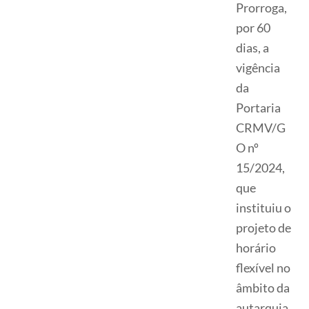
Prorroga,
por 60
dias, a
vigência
da
Portaria
CRMV/G
O nº
15/2024,
que
instituiu o
projeto de
horário
flexível no
âmbito da
autarquia.