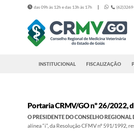
Skip
|
das 09h às 12h e das 13h às 17h
(62)3269
to
content
Pesquisar
INSTITUCIONAL
FISCALIZAÇÃO
Portaria CRMV/GO nº 26/2022, d
O PRESIDENTE DO CONSELHO REGIONAL 
alínea “i”, da Resolução CFMV nº 591/1992, re