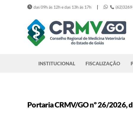
Skip
|
das 09h às 12h e das 13h às 17h
(62)3269
to
content
Pesquisar
INSTITUCIONAL
FISCALIZAÇÃO
Portaria CRMV/GO nº 26/2026, de