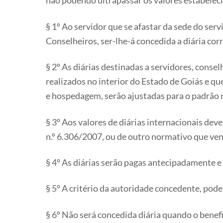
não podendo ultrapassar os valores estabelec
§ 1º Ao servidor que se afastar da sede do se
Conselheiros, ser-lhe-á concedida a diária c
§ 2º As diárias destinadas a servidores, cons
realizados no interior do Estado de Goiás e q
e hospedagem, serão ajustadas para o padrão n
§ 3º Aos valores de diárias internacionais dev
n.º 6.306/2007, ou de outro normativo que venh
§ 4º As diárias serão pagas antecipadamente e
§ 5º A critério da autoridade concedente, pode
§ 6º Não será concedida diária quando o ben