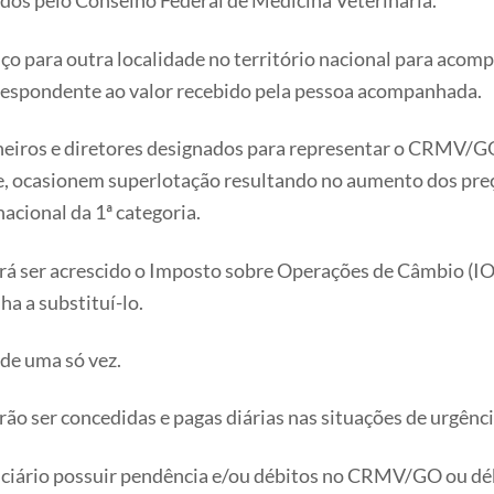
idos pelo Conselho Federal de Medicina Veterinária.
rviço para outra localidade no território nacional para ac
orrespondente ao valor recebido pela pessoa acompanhada.
elheiros e diretores designados para representar o CRMV/
ue, ocasionem superlotação resultando no aumento dos preç
acional da 1ª categoria.
erá ser acrescido o Imposto sobre Operações de Câmbio (IOF)
a a substituí-lo.
 de uma só vez.
rão ser concedidas e pagas diárias nas situações de urgênc
eficiário possuir pendência e/ou débitos no CRMV/GO ou 