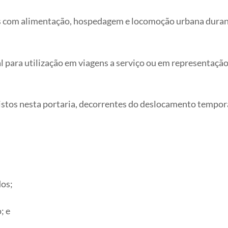
esas com alimentação, hospedagem e locomoção urbana duran
val para utilização em viagens a serviço ou em representaç
evistos nesta portaria, decorrentes do deslocamento tempor
dos;
; e