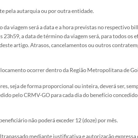
e pela autarquia ou por outra entidade.
no da viagem será a data e a hora previstas no respectivo b
às 23h59, a data de término da viagem será, para todos os e
1º deste artigo. Atrasos, cancelamentos ou outros contrat
slocamento ocorrer dentro da Região Metropolitana de Goiâ
ores, seja de forma proporcional ou inteira, deverá ser, s
dido pelo CRMV-GO para cada dia do benefício concedido, 
beneficiário não poderá exceder 12 (doze) por mês.
ultrapassado mediante justificativa e autorização expressa