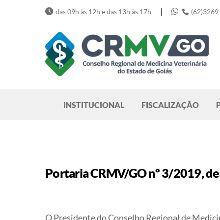
Skip
|
das 09h às 12h e das 13h às 17h
(62)3269
to
content
Pesquisar
INSTITUCIONAL
FISCALIZAÇÃO
Portaria CRMV/GO nº 3/2019, de 
O Presidente do Conselho Regional de Medicina 