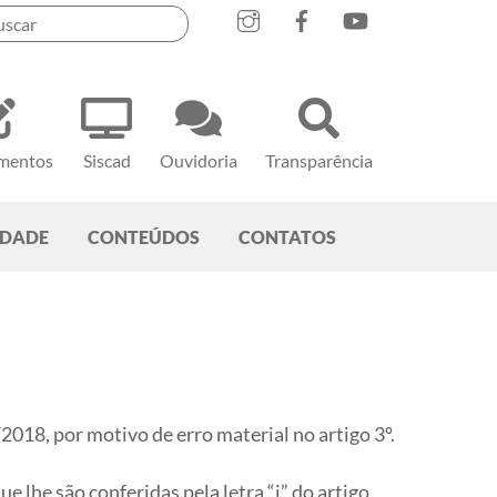
mentos
Siscad
Ouvidoria
Transparência
EDADE
CONTEÚDOS
CONTATOS
2018, por motivo de erro material no artigo 3º.
 lhe são conferidas pela letra “i” do artigo