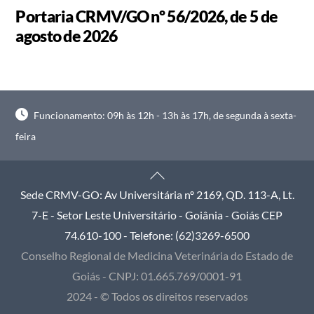
Portaria CRMV/GO nº 56/2026, de 5 de
agosto de 2026
Funcionamento: 09h às 12h - 13h às 17h, de segunda à sexta-
feira
Back
To
Sede CRMV-GO: Av Universitária nº 2169, QD. 113-A, Lt.
Top
7-E - Setor Leste Universitário - Goiânia - Goiás CEP
74.610-100 - Telefone: (62)3269-6500
Conselho Regional de Medicina Veterinária do Estado de
Goiás - CNPJ: 01.665.769/0001-91
2024 - © Todos os direitos reservados