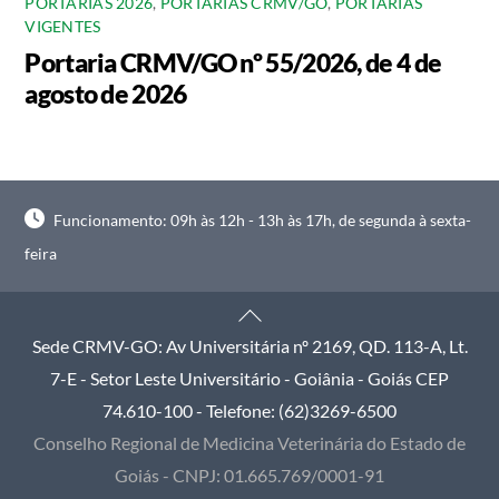
PORTARIAS 2026
,
PORTARIAS CRMV/GO
,
PORTARIAS
VIGENTES
Portaria CRMV/GO nº 55/2026, de 4 de
agosto de 2026
Funcionamento: 09h às 12h - 13h às 17h, de segunda à sexta-
feira
Back
To
Sede CRMV-GO: Av Universitária nº 2169, QD. 113-A, Lt.
Top
7-E - Setor Leste Universitário - Goiânia - Goiás CEP
74.610-100 - Telefone: (62)3269-6500
Conselho Regional de Medicina Veterinária do Estado de
Goiás - CNPJ: 01.665.769/0001-91