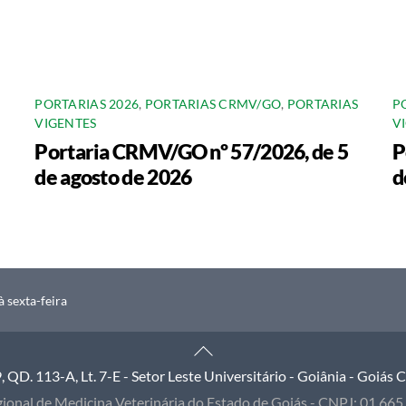
PORTARIAS 2026
,
PORTARIAS CRMV/GO
,
PORTARIAS
P
VIGENTES
V
Portaria CRMV/GO nº 57/2026, de 5
P
de agosto de 2026
d
 sexta-feira
Back
To
QD. 113-A, Lt. 7-E - Setor Leste Universitário - Goiânia - Goiás
Top
ional de Medicina Veterinária do Estado de Goiás - CNPJ: 01.66