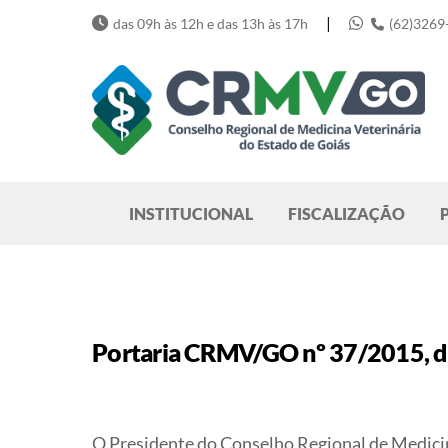
Skip
|
das 09h às 12h e das 13h às 17h
(62)3269
to
content
Pesquisar
INSTITUCIONAL
FISCALIZAÇÃO
Portaria CRMV/GO nº 37/2015, d
O Presidente do Conselho Regional de Medicina 