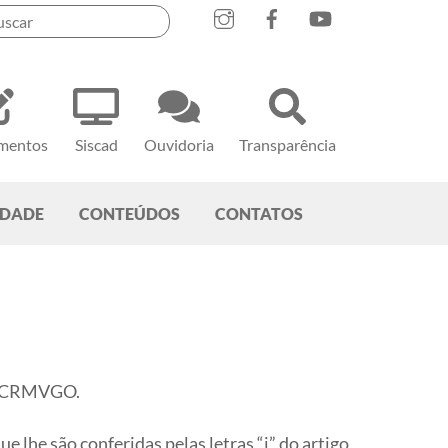
mentos
Siscad
Ouvidoria
Transparência
EDADE
CONTEÚDOS
CONTATOS
do CRMVGO.
 lhe são conferidas pelas letras “j” do artigo