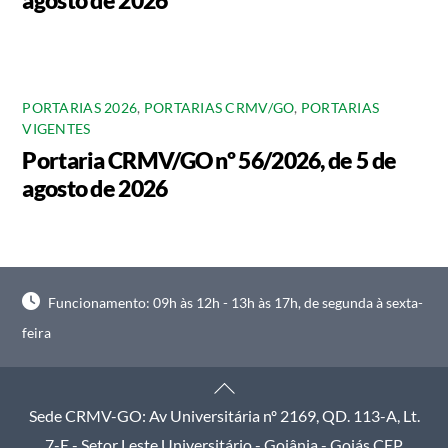
agosto de 2026
PORTARIAS 2026
,
PORTARIAS CRMV/GO
,
PORTARIAS
VIGENTES
Portaria CRMV/GO nº 56/2026, de 5 de
agosto de 2026
Funcionamento: 09h às 12h - 13h às 17h, de segunda à sexta-
feira
Back
To
Sede CRMV-GO: Av Universitária nº 2169, QD. 113-A, Lt.
Top
7-E - Setor Leste Universitário - Goiânia - Goiás CEP