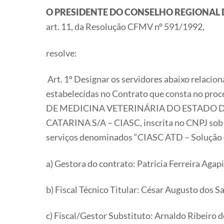
O PRESIDENTE DO CONSELHO REGIONAL 
art. 11, da Resolução CFMV nº 591/1992,
resolve:
Art. 1º Designar os servidores abaixo relacio
estabelecidas no Contrato que consta no p
DE MEDICINA VETERINÁRIA DO ESTADO D
CATARINA S/A – CIASC, inscrita no CNPJ sob o
serviços denominados “CIASC ATD – Solução d
a) Gestora do contrato: Patricia Ferreira Agap
b) Fiscal Técnico Titular: César Augusto dos S
c) Fiscal/Gestor Substituto: Arnaldo Ribeiro 