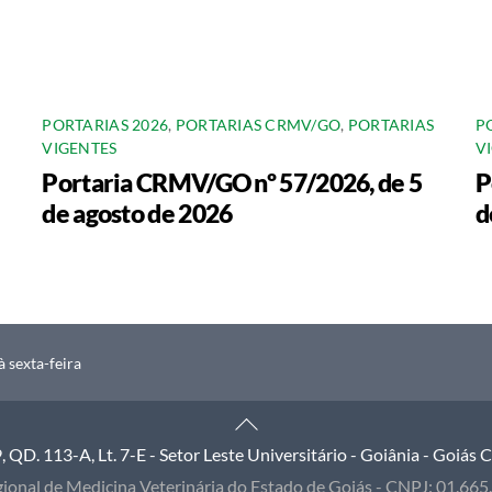
PORTARIAS 2026
,
PORTARIAS CRMV/GO
,
PORTARIAS
P
VIGENTES
V
Portaria CRMV/GO nº 57/2026, de 5
P
de agosto de 2026
d
 sexta-feira
Back
To
QD. 113-A, Lt. 7-E - Setor Leste Universitário - Goiânia - Goiás
Top
ional de Medicina Veterinária do Estado de Goiás - CNPJ: 01.66