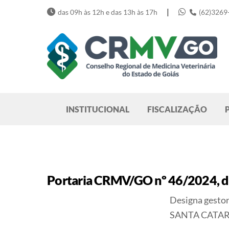
Skip
|
das 09h às 12h e das 13h às 17h
(62)3269
to
content
Pesquisar
INSTITUCIONAL
FISCALIZAÇÃO
Portaria CRMV/GO nº 46/2024, de
Designa gest
SANTA CATARI