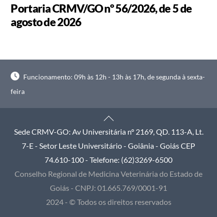
Portaria CRMV/GO nº 56/2026, de 5 de
agosto de 2026
Funcionamento: 09h às 12h - 13h às 17h, de segunda à sexta-
feira
Back
To
Sede CRMV-GO: Av Universitária nº 2169, QD. 113-A, Lt.
Top
7-E - Setor Leste Universitário - Goiânia - Goiás CEP
74.610-100 - Telefone: (62)3269-6500
Conselho Regional de Medicina Veterinária do Estado de
Goiás - CNPJ: 01.665.769/0001-91
2024 - © Todos os direitos reservados