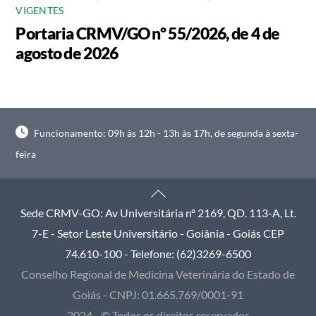
VIGENTES
Portaria CRMV/GO nº 55/2026, de 4 de
agosto de 2026
Funcionamento: 09h às 12h - 13h às 17h, de segunda à sexta-
feira
Back
To
Sede CRMV-GO: Av Universitária nº 2169, QD. 113-A, Lt.
Top
7-E - Setor Leste Universitário - Goiânia - Goiás CEP
74.610-100 - Telefone: (62)3269-6500
Conselho Regional de Medicina Veterinária do Estado de
Goiás - CNPJ: 01.665.769/0001-91
2024 - © Todos os direitos reservados