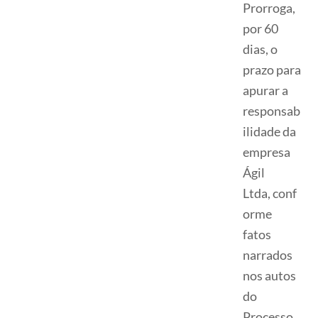
Prorroga,
por 60
dias, o
prazo para
apurar a
responsab
ilidade da
empresa
Ágil
Ltda, conf
orme
fatos
narrados
nos autos
do
Processo