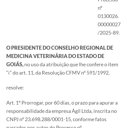
nº
0130026.
00000027
/2025-89.
O PRESIDENTE DO CONSELHO REGIONAL DE
MEDICINA VETERINÁRIA DO ESTADO DE
GOIÁS,
no uso da atribuição que lhe confere o item
“i” do art. 11, da Resolução CFMV nº 591/1992,
resolve:
Art. 1º Prorrogar, por 60 dias, o prazo para apurar a
responsabilidade da empresa Ágil Ltda, inscrita no
CNPJ nº 23.698.288/0001-15, conforme fatos
narrados nos autos do Processo nº