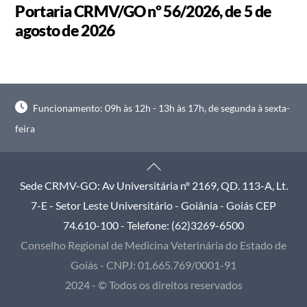
Portaria CRMV/GO nº 56/2026, de 5 de
agosto de 2026
Funcionamento: 09h às 12h - 13h às 17h, de segunda à sexta-
feira
Back
To
Sede CRMV-GO: Av Universitária nº 2169, QD. 113-A, Lt.
Top
7-E - Setor Leste Universitário - Goiânia - Goiás CEP
74.610-100 - Telefone: (62)3269-6500
Conselho Regional de Medicina Veterinária do Estado de
Goiás - CNPJ: 01.665.769/0001-91
2024 - © Todos os direitos reservados