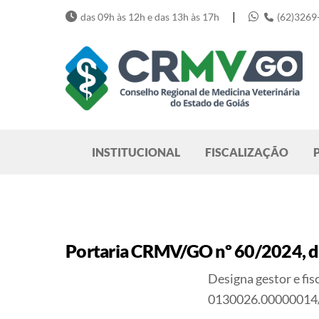
Skip
|
das 09h às 12h e das 13h às 17h
(62)3269
to
content
Pesquisar
INSTITUCIONAL
FISCALIZAÇÃO
Portaria CRMV/GO nº 60/2024, d
Designa gestor e fis
0130026.00000014/