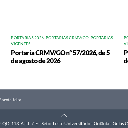
PORTARIAS 2026
,
PORTARIAS CRMV/GO
,
PORTARIAS
P
VIGENTES
V
Portaria CRMV/GO nº 57/2026, de 5
P
de agosto de 2026
d
 sexta-feira
Back
To
QD. 113-A, Lt. 7-E - Setor Leste Universitário - Goiânia - Goiás