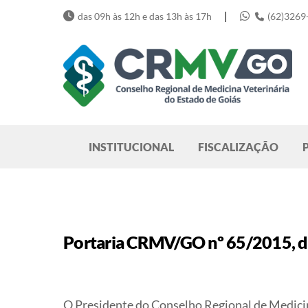
Skip
|
das 09h às 12h e das 13h às 17h
(62)3269
to
content
Pesquisar
INSTITUCIONAL
FISCALIZAÇÃO
Portaria CRMV/GO nº 65/2015, 
O Presidente do Conselho Regional de Medicina 