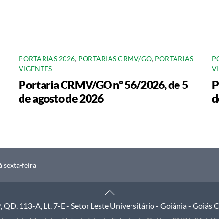
S
PORTARIAS 2026
,
PORTARIAS CRMV/GO
,
PORTARIAS
P
VIGENTES
V
Portaria CRMV/GO nº 56/2026, de 5
P
de agosto de 2026
d
 sexta-feira
Back
To
QD. 113-A, Lt. 7-E - Setor Leste Universitário - Goiânia - Goiás