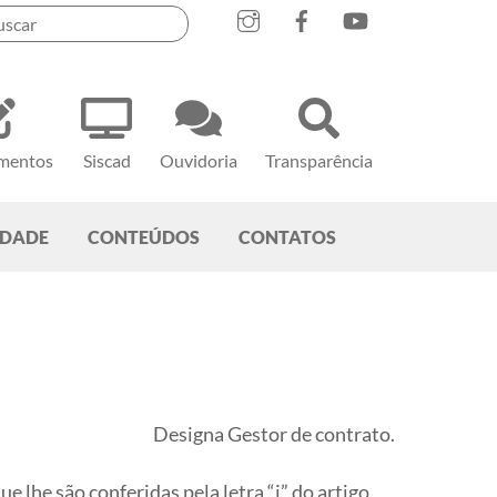
mentos
Siscad
Ouvidoria
Transparência
EDADE
CONTEÚDOS
CONTATOS
Designa Gestor de contrato.
 lhe são conferidas pela letra “i” do artigo