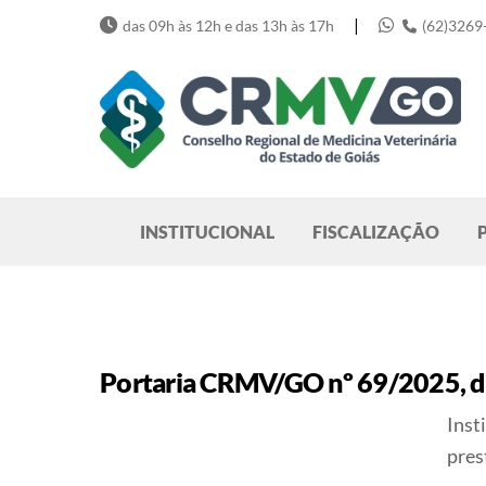
Skip
|
das 09h às 12h e das 13h às 17h
(62)3269
to
content
Pesquisar
INSTITUCIONAL
FISCALIZAÇÃO
Portaria CRMV/GO nº 69/2025, d
Inst
pres