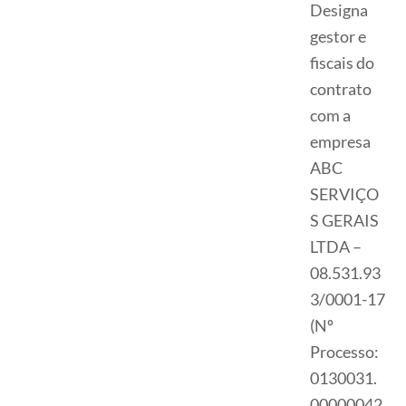
Designa
gestor e
fiscais do
contrato
com a
empresa
ABC
SERVIÇO
S GERAIS
LTDA –
08.531.93
3/0001-17
(Nº
Processo:
0130031.
00000042