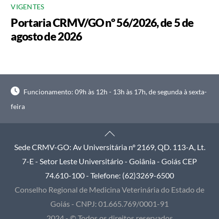
VIGENTES
Portaria CRMV/GO nº 56/2026, de 5 de
agosto de 2026
Funcionamento: 09h às 12h - 13h às 17h, de segunda à sexta-
feira
Back
To
Sede CRMV-GO: Av Universitária nº 2169, QD. 113-A, Lt.
Top
7-E - Setor Leste Universitário - Goiânia - Goiás CEP
74.610-100 - Telefone: (62)3269-6500
Conselho Regional de Medicina Veterinária do Estado de
Goiás - CNPJ: 01.665.769/0001-91
2024 - © Todos os direitos reservados