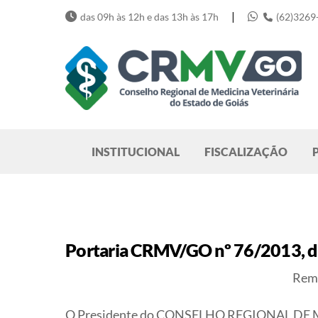
Skip
|
das 09h às 12h e das 13h às 17h
(62)3269
to
content
Pesquisar
INSTITUCIONAL
FISCALIZAÇÃO
Portaria CRMV/GO nº 76/2013, 
Rema
O Presidente do CONSELHO REGIONAL DE ME