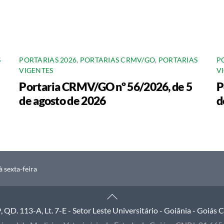
S
PORTARIAS 2026
,
PORTARIAS CRMV/GO
,
PORTARIAS
P
VIGENTES
V
Portaria CRMV/GO nº 56/2026, de 5
P
de agosto de 2026
d
 sexta-feira
Back
To
QD. 113-A, Lt. 7-E - Setor Leste Universitário - Goiânia - Goiás