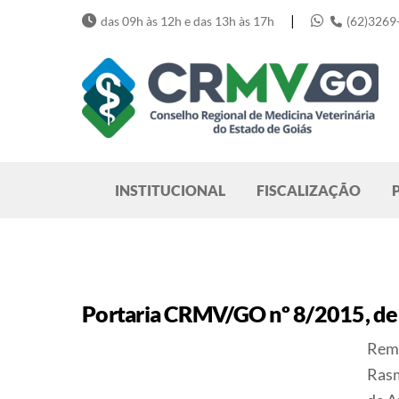
Skip
|
das 09h às 12h e das 13h às 17h
(62)3269
to
content
Pesquisar
INSTITUCIONAL
FISCALIZAÇÃO
Portaria CRMV/GO nº 8/2015, de
Rema
Rasm