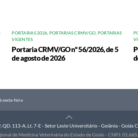
S
PORTARIAS 2026
,
PORTARIAS CRMV/GO
,
PORTARIAS
P
VIGENTES
V
Portaria CRMV/GO nº 56/2026, de 5
P
de agosto de 2026
d
 sexta-feira
Back
To
QD. 113-A, Lt. 7-E - Setor Leste Universitário - Goiânia - Goiás
Top
ional de Medicina Veterinária do Estado de Goiás - CNPJ: 01.66