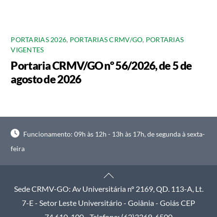
PORTARIAS 2026
,
PORTARIAS CRMV/GO
,
PORTARIAS
VIGENTES
Portaria CRMV/GO nº 56/2026, de 5 de
agosto de 2026
Funcionamento: 09h às 12h - 13h às 17h, de segunda à sexta-
feira
Back
To
Sede CRMV-GO: Av Universitária nº 2169, QD. 113-A, Lt.
Top
7-E - Setor Leste Universitário - Goiânia - Goiás CEP
74.610-100 - Telefone: (62)3269-6500