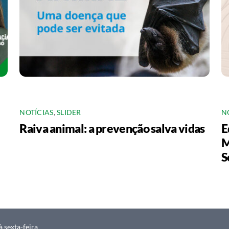
NOTÍCIAS
,
SLIDER
N
Raiva animal: a prevenção salva vidas
E
M
S
 sexta-feira