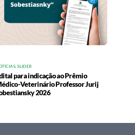
OTÍCIAS
,
SLIDER
dital para indicação ao Prêmio
édico-Veterinário Professor Jurij
obestiansky 2026