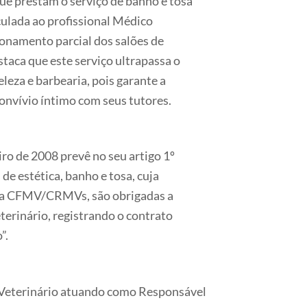
e prestam o serviço de banho e tosa
culada ao profissional Médico
ionamento parcial dos salões de
taca que este serviço ultrapassa o
leza e barbearia, pois garante a
onvívio íntimo com seus tutores.
ro de 2008 prevê no seu artigo 1º
de estética, banho e tosa, cuja
tema CFMV/CRMVs, são obrigadas a
terinário, registrando o contrato
”.
Veterinário atuando como Responsável