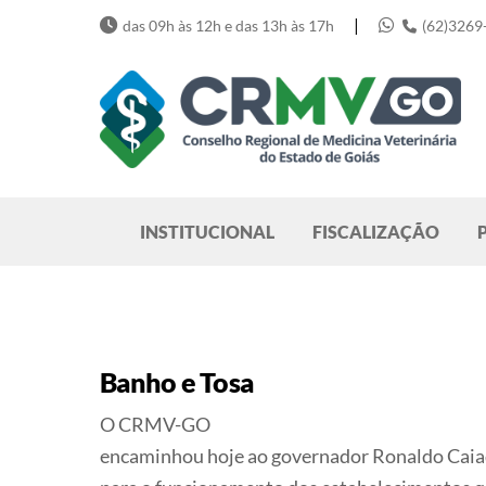
Skip
|
das 09h às 12h e das 13h às 17h
(62)3269
to
content
Pesquisar
INSTITUCIONAL
FISCALIZAÇÃO
Banho e Tosa
O CRMV-GO
encaminhou hoje ao governador Ronaldo Caiad