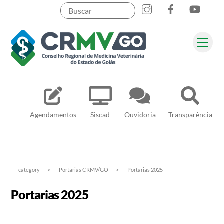
Skip
to
content
Me
Pesquisar
Agendamentos
Siscad
Ouvidoria
Transparência
category
>
Portarias CRMV/GO
>
Portarias 2025
Portarias 2025