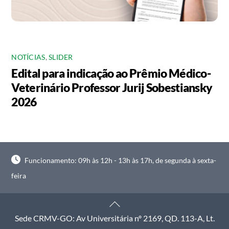
NOTÍCIAS
,
SLIDER
Edital para indicação ao Prêmio Médico-
Veterinário Professor Jurij Sobestiansky
2026
Funcionamento: 09h às 12h - 13h às 17h, de segunda à sexta-
feira
Back
To
Sede CRMV-GO: Av Universitária nº 2169, QD. 113-A, Lt.