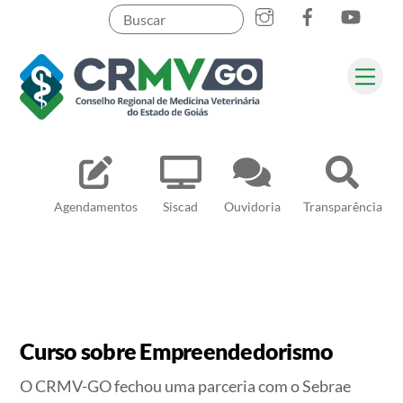
Skip
to
content
Me
Pesquisar
Agendamentos
Siscad
Ouvidoria
Transparência
Curso sobre Empreendedorismo
O CRMV-GO fechou uma parceria com o Sebrae