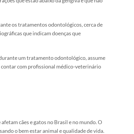
erações que estão abaixo da gengiva e que não
ante os tratamentos odontológicos, cerca de
iográficas que indicam doenças que
s durante um tratamento odontológico, assume
al contar com profissional médico-veterinário
 afetam cães e gatos no Brasil e no mundo. O
ando o bem estar animal e qualidade de vida.