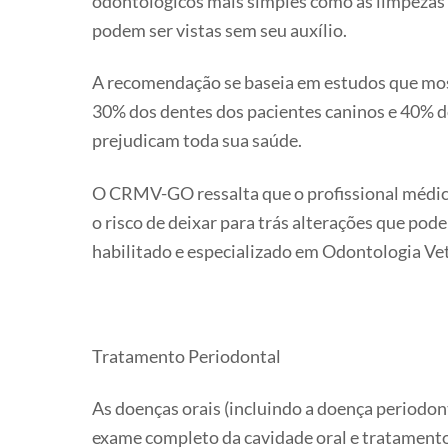
odontológicos mais simples como as limpezas d
podem ser vistas sem seu auxílio.
A recomendação se baseia em estudos que most
30% dos dentes dos pacientes caninos e 40% d
prejudicam toda sua saúde.
O CRMV-GO ressalta que o profissional médico
o risco de deixar para trás alterações que pod
habilitado e especializado em Odontologia Vet
Tratamento Periodontal
As doenças orais (incluindo a doença periodon
exame completo da cavidade oral e tratamento