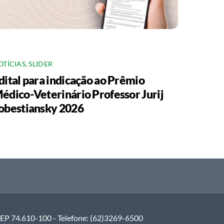
OTÍCIAS
,
SLIDER
dital para indicação ao Prêmio
édico-Veterinário Professor Jurij
obestiansky 2026
 CEP 74.610-100 - Telefone: (62)3269-6500