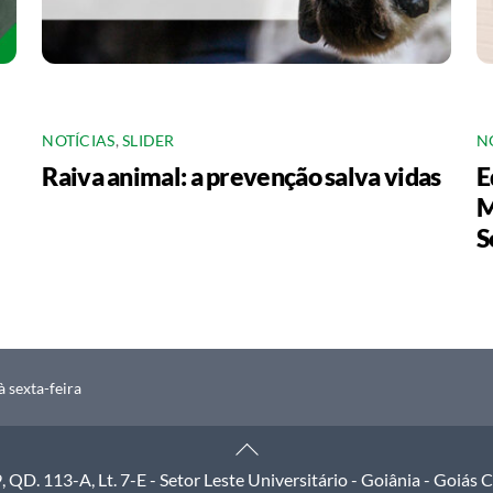
NOTÍCIAS
,
SLIDER
N
Raiva animal: a prevenção salva vidas
E
M
S
 sexta-feira
Back
To
QD. 113-A, Lt. 7-E - Setor Leste Universitário - Goiânia - Goiás