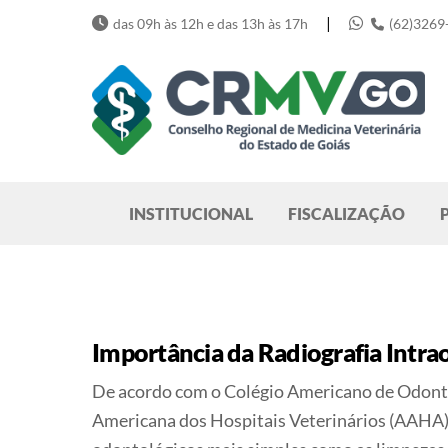
Skip
|
das 09h às 12h e das 13h às 17h
(62)3269
to
content
Pesquisar
INSTITUCIONAL
FISCALIZAÇÃO
Importância da Radiografia Intra
De acordo com o Colégio Americano de Odonto
Americana dos Hospitais Veterinários (AAHA)