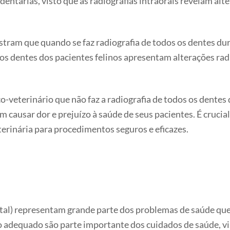
entárias, visto que as radiografias intraorais revelam alt
ram que quando se faz radiografia de todos os dentes dur
os dentes dos pacientes felinos apresentam alterações rad
-veterinário que não faz a radiografia de todos os dente
em causar dor e prejuízo à saúde de seus pacientes. É cruci
erinária para procedimentos seguros e eficazes.
tal) representam grande parte dos problemas de saúde que
 adequado são parte importante dos cuidados de saúde, vis