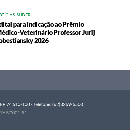
OTÍCIAS
,
SLIDER
dital para indicação ao Prêmio
édico-Veterinário Professor Jurij
obestiansky 2026
 CEP 74.610-100 - Telefone: (62)3269-6500
5.769/0001-91