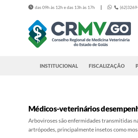
Skip
|
das 09h às 12h e das 13h às 17h
(62)3269
to
content
Pesquisar
INSTITUCIONAL
FISCALIZAÇÃO
Médicos-veterinários desempenh
Arboviroses são enfermidades transmitidas na
artrópodes, principalmente insetos como mos