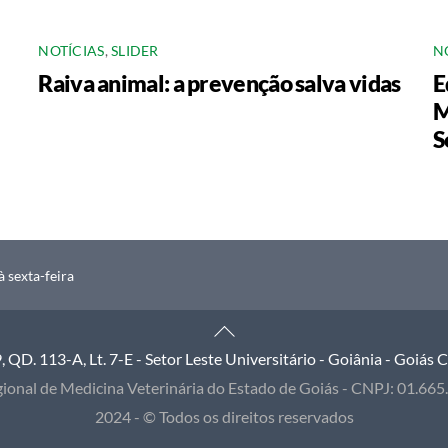
NOTÍCIAS
,
SLIDER
N
Raiva animal: a prevenção salva vidas
E
M
S
 sexta-feira
Back
To
QD. 113-A, Lt. 7-E - Setor Leste Universitário - Goiânia - Goiás
Top
ional de Medicina Veterinária do Estado de Goiás - CNPJ: 01.66
2024 - © Todos os direitos reservados