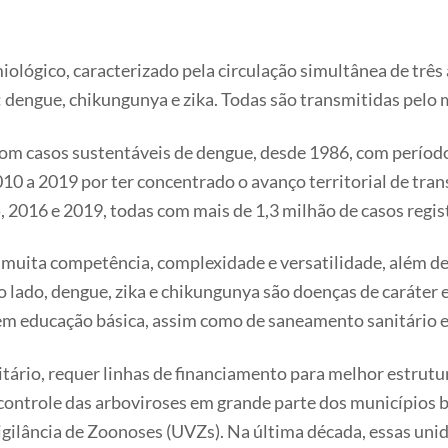
ológico, caracterizado pela circulação simultânea de trê
 dengue, chikungunya e zika. Todas são transmitidas pelo 
 com casos sustentáveis de dengue, desde 1986, com períod
10 a 2019 por ter concentrado o avanço territorial de tra
 2016 e 2019, todas com mais de 1,3 milhão de casos regis
e muita competência, complexidade e versatilidade, além 
lado, dengue, zika e chikungunya são doenças de caráter e
m educação básica, assim como de saneamento sanitário e
itário, requer linhas de financiamento para melhor estrut
 controle das arboviroses em grande parte dos municípios b
gilância de Zoonoses (UVZs). Na última década, essas uni