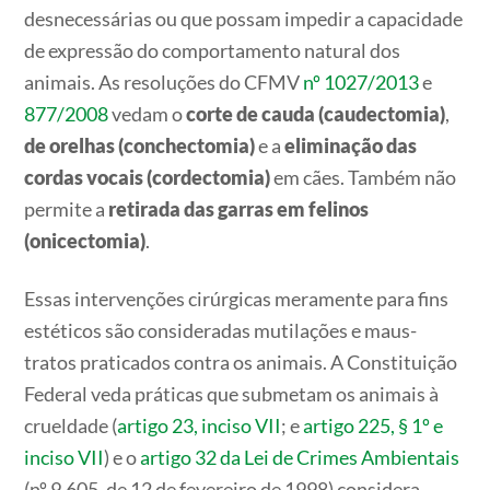
desnecessárias ou que possam impedir a capacidade
de expressão do comportamento natural dos
animais. As resoluções do CFMV
nº 1027/2013
e
877/2008
vedam o
corte de cauda (caudectomia)
,
de orelhas (conchectomia)
e a
eliminação das
cordas vocais (cordectomia)
em cães. Também não
permite a
retirada das garras em felinos
(onicectomia)
.
Essas intervenções cirúrgicas meramente para fins
estéticos são consideradas mutilações e maus-
tratos praticados contra os animais. A Constituição
Federal veda práticas que submetam os animais à
crueldade (
artigo 23, inciso VII
; e
artigo 225
,
§ 1º
e
inciso VII
) e o
artigo 32 da Lei de Crimes Ambientais
(nº 9.605, de 12 de fevereiro de 1998) considera