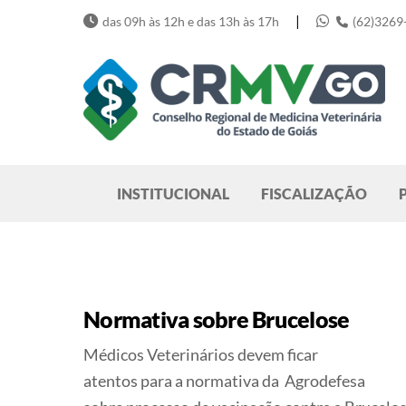
Skip
|
das 09h às 12h e das 13h às 17h
(62)3269
to
content
Pesquisar
INSTITUCIONAL
FISCALIZAÇÃO
Normativa sobre Brucelose
Médicos Veterinários devem ficar
atentos para a normativa da Agrodefesa