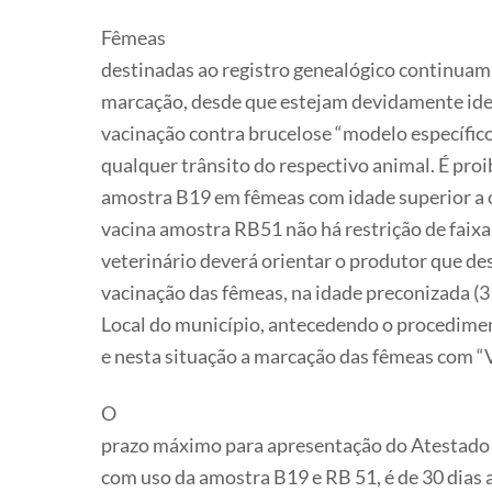
Fêmeas
destinadas ao registro genealógico continuam
marcação, desde que estejam devidamente iden
vacinação contra brucelose “modelo específic
qualquer trânsito do respectivo animal. É proib
amostra B19 em fêmeas com idade superior a oi
vacina amostra RB51 não há restrição de faixa
veterinário deverá orientar o produtor que d
vacinação das fêmeas, na idade preconizada (3
Local do município, antecedendo o procedimen
e nesta situação a marcação das fêmeas com “V
O
prazo máximo para apresentação do Atestado 
com uso da amostra B19 e RB 51, é de 30 dias 