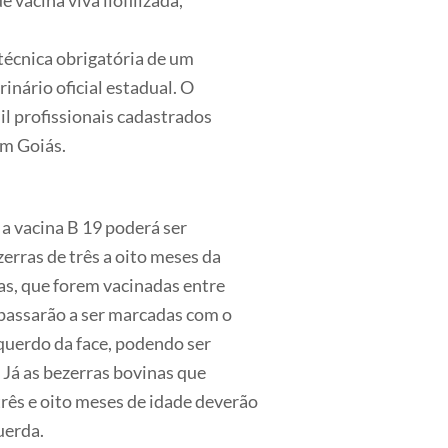
e vacina viva liofilizada,
técnica obrigatória de um
inário oficial estadual. O
mil profissionais cadastrados
em Goiás.
a vacina B 19 poderá ser
erras de três a oito meses da
nas, que forem vacinadas entre
 passarão a ser marcadas com o
squerdo da face, podendo ser
. Já as bezerras bovinas que
ês e oito meses de idade deverão
uerda.