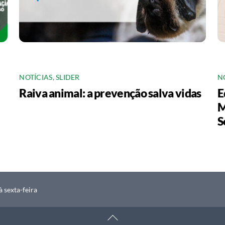
NOTÍCIAS
,
SLIDER
N
Raiva animal: a prevenção salva vidas
E
M
S
 sexta-feira
Back