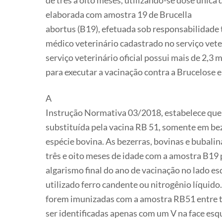
de três a oito meses, utilizando-se dose única d
elaborada com amostra 19 de Brucella
abortus (B19), efetuada sob responsabilidade 
médico veterinário cadastrado no serviço veter
serviço veterinário oficial possui mais de 2,3 
para executar a vacinação contra a Brucelose 
A
Instrução Normativa 03/2018, estabelece que 
substituída pela vacina RB 51, somente em bez
espécie bovina. As bezerras, bovinas e bubali
três e oito meses de idade com a amostra B19
algarismo final do ano de vacinação no lado e
utilizado ferro candente ou nitrogênio líquido
forem imunizadas com a amostra RB51 entre tr
ser identificadas apenas com um V na face esq